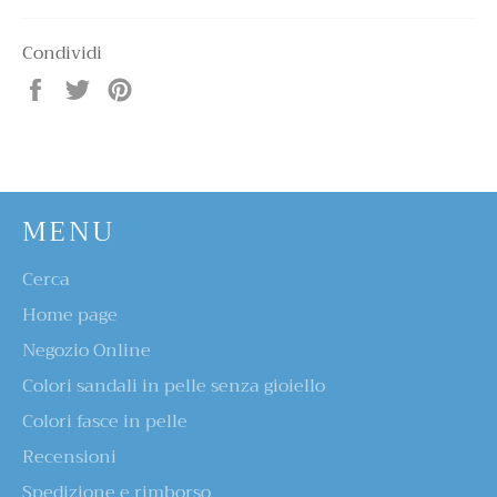
Condividi
Condividi
Twitta
Pinna
su
su
su
Facebook
Twitter
Pinterest
MENU
Cerca
Home page
Negozio Online
Colori sandali in pelle senza gioiello
Colori fasce in pelle
Recensioni
Spedizione e rimborso