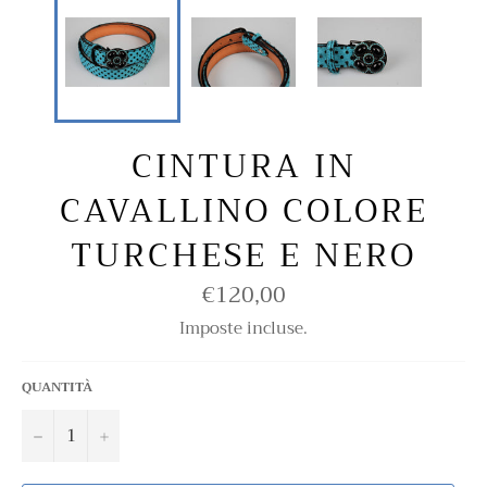
CINTURA IN
CAVALLINO COLORE
TURCHESE E NERO
€120,00
Prezzo
di
listino
Imposte incluse.
QUANTITÀ
−
+