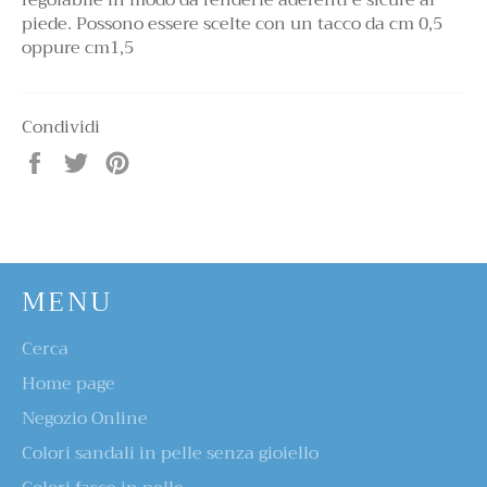
regolabile in modo da renderle aderenti e sicure al
piede. Possono essere scelte con un tacco da cm 0,5
oppure cm1,5
Condividi
Condividi
Twitta
Pinna
su
su
su
Facebook
Twitter
Pinterest
MENU
Cerca
Home page
Negozio Online
Colori sandali in pelle senza gioiello