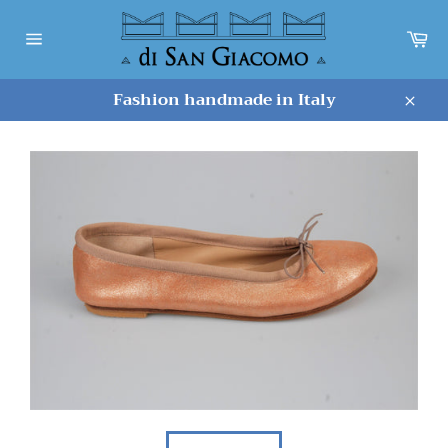
Vai
direttamente
Ca
ai
Navigazione
del
contenuti
sito
Fashion handmade in Italy
Chiu