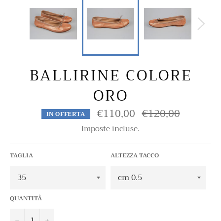
BALLIRINE COLORE
ORO
€110,00
€120,00
Prezzo
IN OFFERTA
di
listino
Imposte incluse.
TAGLIA
ALTEZZA TACCO
QUANTITÀ
−
+